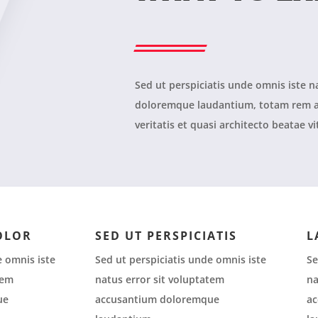
Sed ut perspiciatis unde omnis iste 
doloremque laudantium, totam rem ap
veritatis et quasi architecto beatae v
OLOR
SED UT PERSPICIATIS
L
e omnis iste
Sed ut perspiciatis unde omnis iste
Se
tem
natus error sit voluptatem
na
ue
accusantium doloremque
ac