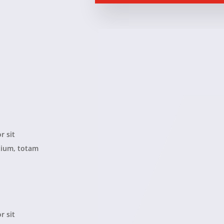
r sit
tium, totam
r sit