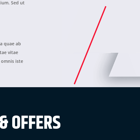
ium. Sed ut
sa quae ab
tae vitae
 omnis iste
 & OFFERS