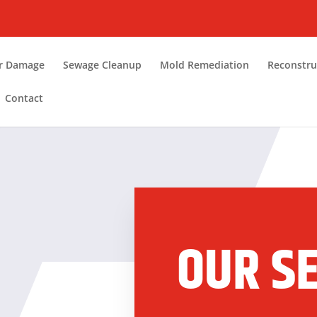
r Damage
Sewage Cleanup
Mold Remediation
Reconstru
Contact
OUR S