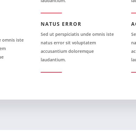
laudantium.
la
NATUS ERROR
A
Sed ut perspiciatis unde omnis iste
Se
e omnis iste
natus error sit voluptatem
na
tem
accusantium doloremque
ac
ue
laudantium.
la